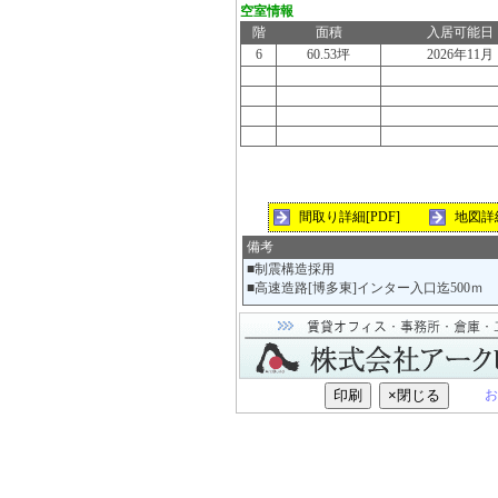
空室情報
階
面積
入居可能日
6
60.53坪
2026年11月
間取り詳細[PDF]
地図詳
備考
■制震構造採用
■高速造路[博多東]インター入口迄500ｍ
お