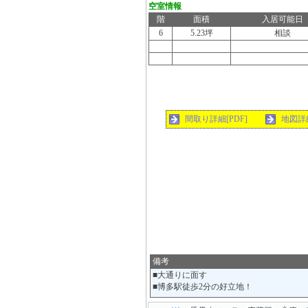
空室情報
階
面積
入居可能日
6
5.23坪
相談
間取り詳細[PDF]
地図詳
備考
■大通りに面す
■博多駅徒歩2分の好立地！