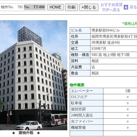
おすすめ賃貸
物件No. 781
No. TT-060
戻る
TOPへ戻る
*価格は
ビル名
博多駅前H44ビル
住所
福岡市博多区博多駅前4丁目4
交通
JR博多駅 徒歩9分
竣工
S59年7月
種類・構造
SRC造 地上9階 地下1階
賃料
相談
共益費
込
敷金
相談
物件概要
エレベーター
3基
OAフロア
○
駐車場
○
個別空調
○
24時間入退出
○
光ファイバー
○
機械警備
○
◆
建物外観
◆