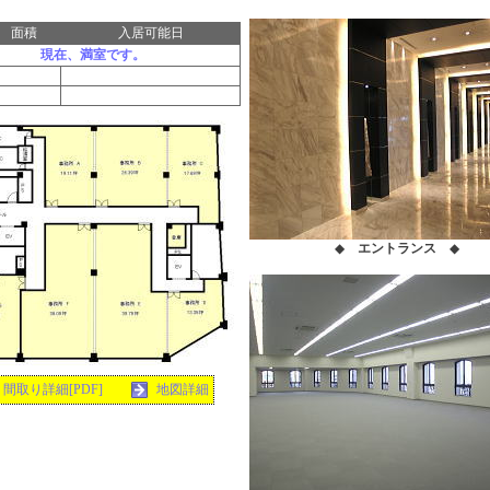
面積
入居可能日
現在、満室です。
◆
エントランス
◆
間取り詳細[PDF]
地図詳細