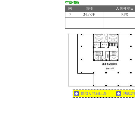
空室情報
階
面積
入居可能日
7
34.77坪
相談
間取り詳細[PDF]
地図詳