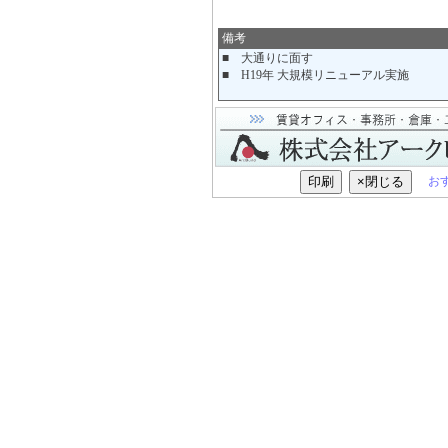
備考
■ 大通りに面す
■ H19年 大規模リニューアル実施
お